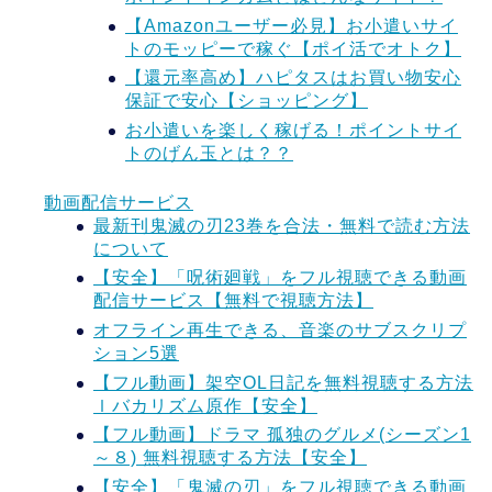
【Amazonユーザー必見】お小遣いサイ
トのモッピーで稼ぐ【ポイ活でオトク】
【還元率高め】ハピタスはお買い物安心
保証で安心【ショッピング】
お小遣いを楽しく稼げる！ポイントサイ
トのげん玉とは？？
動画配信サービス
最新刊鬼滅の刃23巻を合法・無料で読む方法
について
【安全】「呪術廻戦」をフル視聴できる動画
配信サービス【無料で視聴方法】
オフライン再生できる、音楽のサブスクリプ
ション5選
【フル動画】架空OL日記を無料視聴する方法
ｌバカリズム原作【安全】
【フル動画】ドラマ 孤独のグルメ(シーズン1
～８) 無料視聴する方法【安全】
【安全】「鬼滅の刃」をフル視聴できる動画