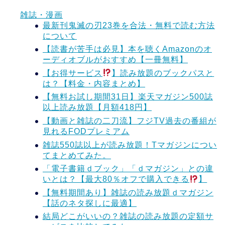
雑誌・漫画
最新刊鬼滅の刃23巻を合法・無料で読む方法
について
【読書が苦手は必見】本を聴くAmazonのオ
ーディオブルがおすすめ【一冊無料】
【お得サービス
】読み放題のブックパスと
は？【料金・内容まとめ】
【無料お試し期間31日】楽天マガジン500誌
以上読み放題【月額418円】
【動画と雑誌の二刀流】フジTV過去の番組が
見れるFODプレミアム
雑誌550誌以上が読み放題！Tマガジンについ
てまとめてみた。
「電子書籍ｄブック」「ｄマガジン」との違
いとは？【最大80％オフで購入できる
】
【無料期間あり】雑誌の読み放題ｄマガジン
【話のネタ探しに最適】
結局どこがいいの？雑誌の読み放題の定額サ