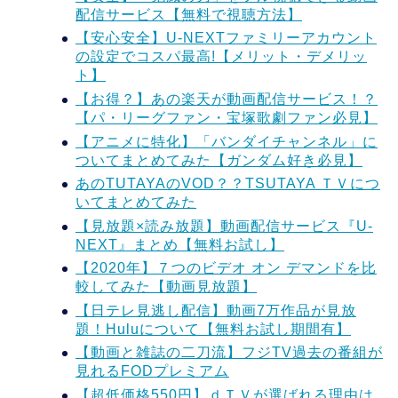
配信サービス【無料で視聴方法】
【安心安全】U-NEXTファミリーアカウント
の設定でコスパ最高!【メリット・デメリッ
ト】
【お得？】あの楽天が動画配信サービス！？
【パ・リーグファン・宝塚歌劇ファン必見】
【アニメに特化】「バンダイチャンネル」に
ついてまとめてみた【ガンダム好き必見】
あのTUTAYAのVOD？？TSUTAYA ＴＶにつ
いてまとめてみた
【見放題×読み放題】動画配信サービス『U-
NEXT』まとめ【無料お試し】
【2020年】７つのビデオ オン デマンドを比
較してみた【動画見放題】
【日テレ見逃し配信】動画7万作品が見放
題！Huluについて【無料お試し期間有】
【動画と雑誌の二刀流】フジTV過去の番組が
見れるFODプレミアム
【超低価格550円】ｄＴＶが選ばれる理由は