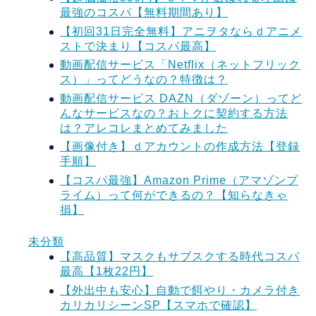
最強のコスパ【無料期間あり】
【初回31日完全無料】アニヲタならｄアニメ
ストで決まり【コスパ最高】
動画配信サービス「Netflix（ネットフリック
ス）」ってどうなの？特徴は？
動画配信サービス DAZN（ダゾーン）ってど
んなサービスなの？おトクに契約する方法
は？アレコレまとめてみました
【画像付き】ｄアカウントの作成方法【登録
手順】
【コスパ最強】Amazon Prime（アマゾンプ
ライム）って何ができるの？【知らなきゃ
損】
未分類
【高品質】マスクもサブスクする時代コスパ
最高【1枚22円】
【外出中も安心】自動で餌やり・カメラ付き
カリカリシーンSP【スマホで確認】