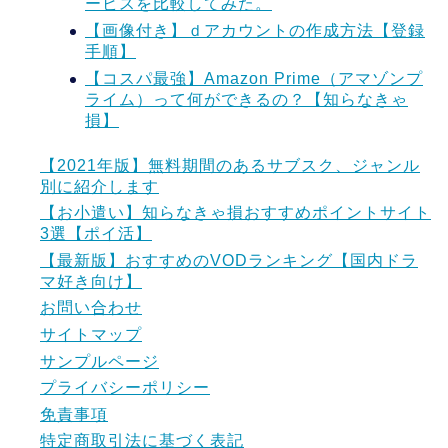
ービスを比較してみた。
【画像付き】ｄアカウントの作成方法【登録
手順】
【コスパ最強】Amazon Prime（アマゾンプ
ライム）って何ができるの？【知らなきゃ
損】
【2021年版】無料期間のあるサブスク、ジャンル
別に紹介します
【お小遣い】知らなきゃ損おすすめポイントサイト
3選【ポイ活】
【最新版】おすすめのVODランキング【国内ドラ
マ好き向け】
お問い合わせ
サイトマップ
サンプルページ
プライバシーポリシー
免責事項
特定商取引法に基づく表記