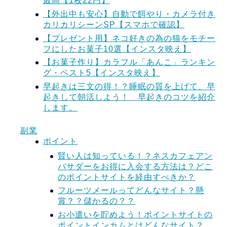
最高【1枚22円】
【外出中も安心】自動で餌やり・カメラ付き
カリカリシーンSP【スマホで確認】
【プレゼント用】ネコ好きの為の猫をモチー
フにしたお菓子10選【インスタ映え】
【お菓子作り】カラフル「あんこ」ランキン
グ・ベスト5【インスタ映え】
早起きは三文の得！？睡眠の質を上げて、早
起きして朝活しよう！ 早起きのコツを紹介
します。
副業
ポイント
賢い人は知っている！？ネスカフェアン
バサダーをお得に入会する方法は？どこ
のポイントサイトを経由すべきか？
フルーツメールってどんなサイト？懸
賞？？儲かるの？？
お小遣いを貯めよう！ポイントサイトの
ポイントインカムとはどんなサイト？