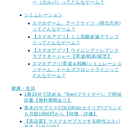
ー（ガルパ）ってどんなゲーム？
シミュレーション
スマホゲーム、アークナイツ（明日方舟)
ってどんなゲーム？
【スマホアプリ】ミニ四駆超速グランプ
リってどんなゲーム？
【スマホアプリ】ウイニングイレブンク
ラブマネージャー【育成/戦術/経営】
スマホアプリ/育成＆戦略/シミュレーショ
ンゲーム、ドールズフロントラインって
どんなゲーム？
健康・生活
1冊10分で読める『flier(フライヤー)』で時短
読書【無料期間あり】
香水のサブスクCOLORIA(カラリア)ブランド
も月額1980円から【特徴・評価】
【高品質】マスクもサブスクする時代コスパ