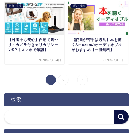
健康・生活
雑誌・漫画
【外出中も安心】自動で餌や
【読書が苦手は必見】本を聴
り・カメラ付きカリカリシー
くAmazonのオーディオブル
ンSP【スマホで確認】
がおすすめ【一冊無料】
2020年7月24日
2020年7月19日
...
1
2
6
検索