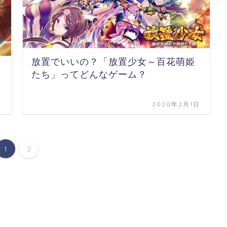
放置でいいの？「放置少女～百花萌姫
たち」ってどんなゲーム？
日
2020年2月1日
1
2