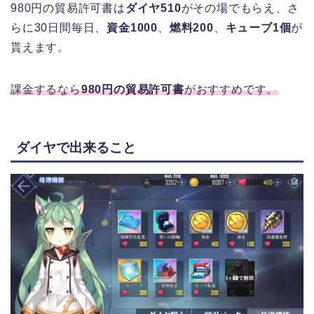
980円の貿易許可書は
ダイヤ510
がその場でもらえ、さ
らに30日間毎日、
資金1000
、
燃料200
、
キューブ1個
が
貰えます。
課金するなら
980円の貿易許可書
がおすすめです。
ダイヤで出来ること